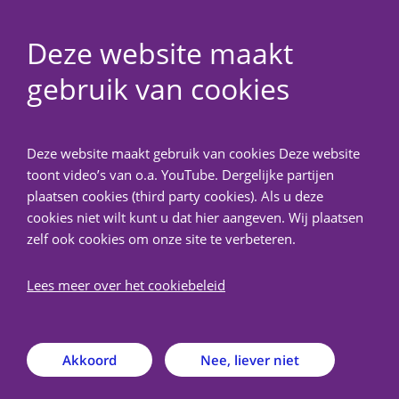
Deze website maakt
gebruik van cookies
NedMec+
Deze website maakt gebruik van cookies Deze website
Terug
toont video’s van o.a. YouTube. Dergelijke partijen
plaatsen cookies (third party cookies). Als u deze
Over METC NedMec+
cookies niet wilt kunt u dat hier aangeven. Wij plaatsen
zelf ook cookies om onze site te verbeteren.
De Medisch-Ethische Toetsingscommissie (METC)
Lees meer over het cookiebeleid
NedMec+ is een door de Centrale Commissie
Mensgebonden Onderzoek (CCMO) erkende METC
verbonden aan het Amsterdam UMC, het Antoni van
Akkoord
Nee, liever niet
Leeuwenhoek, het Prinses Máxima Centrum voor
kinderoncologie en het UMC Utrecht.