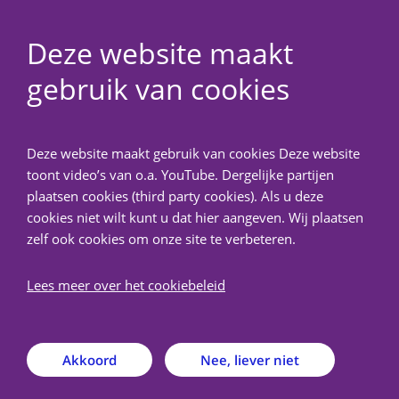
Deze website maakt
gebruik van cookies
NedMec+
Deze website maakt gebruik van cookies Deze website
Welkom bij METC
toont video’s van o.a. YouTube. Dergelijke partijen
NedMec+
plaatsen cookies (third party cookies). Als u deze
cookies niet wilt kunt u dat hier aangeven. Wij plaatsen
zelf ook cookies om onze site te verbeteren.
De Medisch-Ethische Toetsingscommissie (METC)
Lees meer over het cookiebeleid
NedMec+ is een erkende medisch-ethische
toetsingscommissie verbonden aan het Amsterdam
UMC, het Antoni van Leeuwenhoek, het Prinses
Máxima Centrum voor kinderoncologie en het UMC
Akkoord
Nee, liever niet
Utrecht. Door haar landelijke werkkring toetst METC