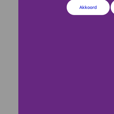
Akkoord
maandag 18 mei 2
METC NedMec heeft 