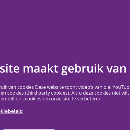
en
Contact
Veelgestelde vragen
Meer...
overzicht
ite maakt gebruik van 
c stopt met parallelle
uik van cookies Deze website toont video’s van o.a. YouTub
sen cookies (third party cookies). Als u deze cookies niet wilt
iobankdossiers
sen zelf ook cookies om onze site te verbeteren.
okiebeleid