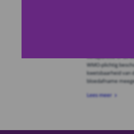
bloedafnam
plichtig
maandag 1 jul. 201
Sinds een aantal ja
hoeveel extra bloed
venapunctie of uit ee
WMO-plichtig bescho
kwetsbaarheid van 
bloedafname meeg
Lees meer