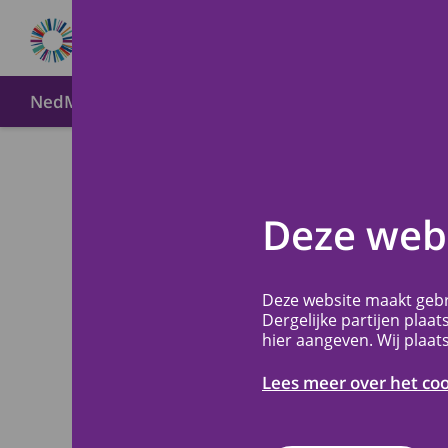
NedMec+
Over METC NedMec+
Wijze van indien
Nieuws
Terug
Deze webs
METC NedMe
Deze website maakt gebr
Dergelijke partijen plaat
toetsing b
hier aangeven. Wij plaat
Lees meer over het co