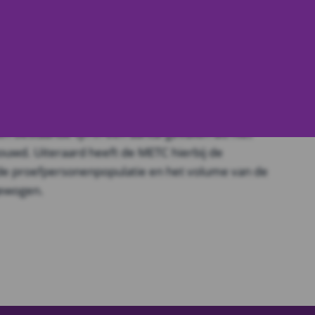
e per 1 juli 2013 WMO-
3
ren heeft de METC de afname van een beperkte
 voor wetenschappelijk onderzoek bij een reguliere
n bestaande lijn in een aantal gevallen als niet
uwd. Uiteraard heeft de METC hierbij de
de proefpersonenpopulatie en het volume van de
ewogen.